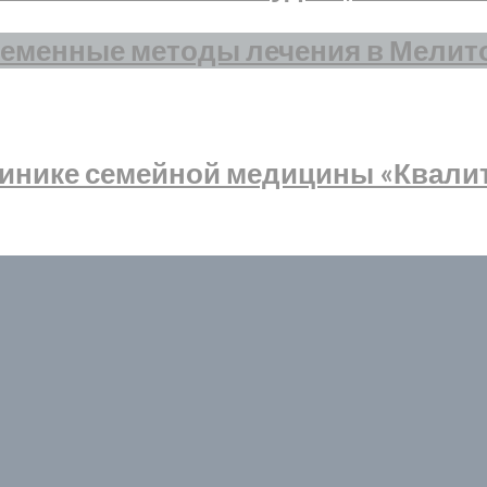
ременные методы лечения в Мелит
инике семейной медицины «Квалите